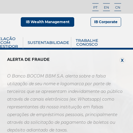
PT
EN
CN
IB Wealth Management
IB Corporate
ELAÇÃO
TRABALHE
COM
SUSTENTABILIDADE
CONOSCO
VESTIDOR
ALERTA DE FRAUDE
X
O Banco BOCOM BBM S.A. alerta sobre a falsa
utilização de seu nome e logomarca por parte de
terceiros que se apresentam indevidamente ao público
através de canais eletrônicos (ex: Whatsapp) como
representantes da nossa instituição em falsas
operações de empréstimos pessoais, principalmente
através da solicitação de pagamento de boletos ou
depósito adiantado de taxas.